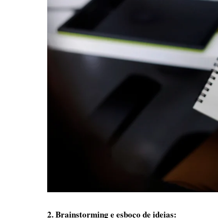
2. Brainstorming e esboço de ideias: